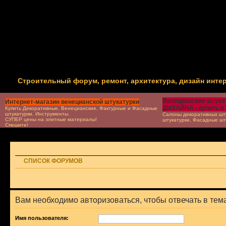
Строительный форум, ремонт, архитектура, дизайн инте
Венецианские штукат
Интернет-магазин венецианской штукатурки
ДИЗАЙНА - купить в
Купить Декоративные, Венецианские, Фактурные и Фасадные
штукатурки. Инструменты.
Салоны декоративных шту
СУПЕР цены на элитные материалы!
штукатурки, Фасадные шт
Спешите!
СПИСОК ФОРУМОВ
Вам необходимо авторизоваться, чтобы отвечать в тем
Имя пользователя: