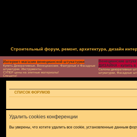
Строительный форум, ремонт, архитектура, дизайн инте
Венецианские штукат
Интернет-магазин венецианской штукатурки
ДИЗАЙНА - купить в
Купить Декоративные, Венецианские, Фактурные и Фасадные
штукатурки. Инструменты.
Салоны декоративных шту
СУПЕР цены на элитные материалы!
штукатурки, Фасадные шт
Спешите!
СПИСОК ФОРУМОВ
Удалить cookies конференции
Вы уверены, что хотите удалить все cookie, установленные данным фо