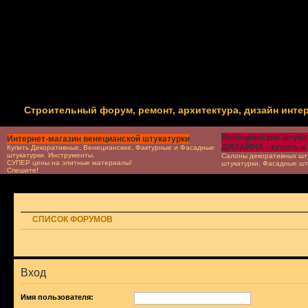
Строительный форум, ремонт, архитектура, дизайн инте
Венецианские штукат
Интернет-магазин венецианской штукатурки
ДИЗАЙНА - купить в
Купить Декоративные, Венецианские, Фактурные и Фасадные
штукатурки. Инструменты.
Салоны декоративных шту
СУПЕР цены на элитные материалы!
штукатурки, Фасадные шт
Спешите!
СПИСОК ФОРУМОВ
Вход
Имя пользователя: