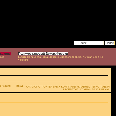
Украине
Полиуретановый Декор, Фрески
ные
Купить Полиуретановый декор в Днепропетровске. Лучшая цена на
Фрески!
истрация
Вход
КАТАЛОГ СТРОИТЕЛЬНЫХ КОМПАНИЙ УКРАИНЫ. РЕГИСТРАЦИЯ
БЕСПЛАТНА, ССЫЛКИ РАЗРЕШЕНЫ!