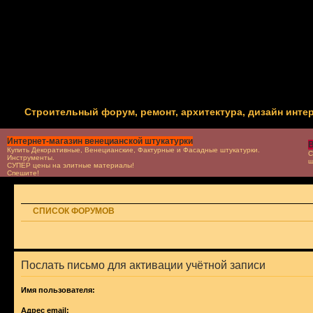
Строительный форум, ремонт, архитектура, дизайн инте
Интернет-магазин венецианской штукатурки
В
Купить Декоративные, Венецианские, Фактурные и Фасадные штукатурки.
С
Инструменты.
ш
СУПЕР цены на элитные материалы!
Спешите!
СПИСОК ФОРУМОВ
Послать письмо для активации учётной записи
Имя пользователя:
Адрес email: