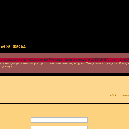
рьера, фасад
енецианские штукатурки из Милана - центра моды и ДИЗАЙНА - купить в 
алоны декоративных штукатурок: Венецианские штукатурки, Фактурные штукатурки, Фасад
тукатурки
FAQ
Рег