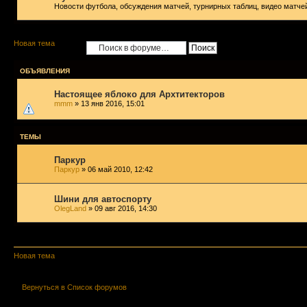
Новости футбола, обсуждения матчей, турнирных таблиц, видео матч
Новая тема
ОБЪЯВЛЕНИЯ
Настоящее яблоко для Архтитекторов
mmm
» 13 янв 2016, 15:01
ТЕМЫ
Паркур
Паркур
» 06 май 2010, 12:42
Шини для автоспорту
OlegLand
» 09 авг 2016, 14:30
Показать темы
Новая тема
Вернуться в Список форумов