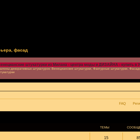
рьера, фасад
енецианские штукатурки из Милана - центра моды и ДИЗАЙНА - купить в 
алоны декоративных штукатурок: Венецианские штукатурки, Фактурные штукатурки, Фасад
тукатурки
FAQ
Рег
ТЕМЫ
СООБЩ
15
8