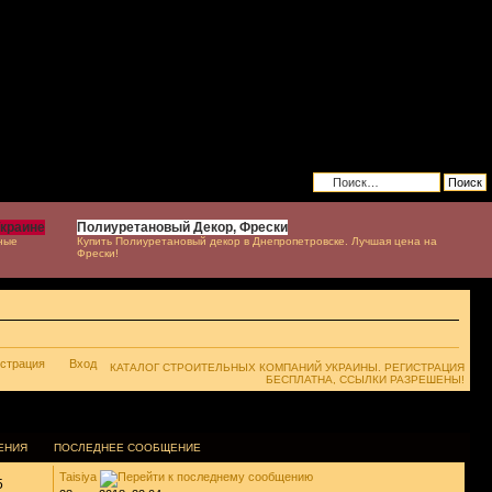
Украине
Полиуретановый Декор, Фрески
ные
Купить Полиуретановый декор в Днепропетровске. Лучшая цена на
Фрески!
истрация
Вход
КАТАЛОГ СТРОИТЕЛЬНЫХ КОМПАНИЙ УКРАИНЫ. РЕГИСТРАЦИЯ
БЕСПЛАТНА, ССЫЛКИ РАЗРЕШЕНЫ!
ЕНИЯ
ПОСЛЕДНЕЕ СООБЩЕНИЕ
Taisiya
5