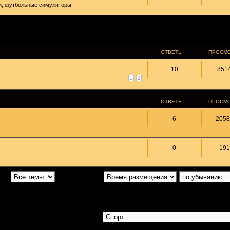
ей, футбольные симуляторы.
ОТВЕТЫ
ПРОСМ
10
851
1
2
ОТВЕТЫ
ПРОСМ
6
2058
0
191
 за:
Поле сортировки
Перейти: