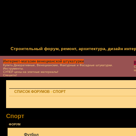
Строительный форум, ремонт, архитектура, дизайн инте
Интернет-магазин венецианской штукатурки
В
Купить Декоративные, Венецианские, Фактурные и Фасадные штукатурки.
С
Инструменты.
ш
СУПЕР цены на элитные материалы!
Спешите!
СПИСОК ФОРУМОВ
‹
СПОРТ
Спорт
ФОРУМ
Футбол