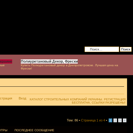
Украине
Полиуретановый Декор, Фрески
ные
Купить Полиуретановый декор в Днепропетровске. Лучшая цена на
Фрески!
истрация
Вход
КАТАЛОГ СТРОИТЕЛЬНЫХ КОМПАНИЙ УКРАИНЫ. РЕГИСТРАЦИЯ
БЕСПЛАТНА, ССЫЛКИ РАЗРЕШЕНЫ!
Тем: 86 •
Страница
1
из
4
•
1
2
3
4
ОТРЫ
ПОСЛЕДНЕЕ СООБЩЕНИЕ