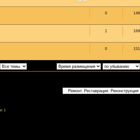
0
148
1
169
0
151
Поле сортировки
Перейти:
и: 1