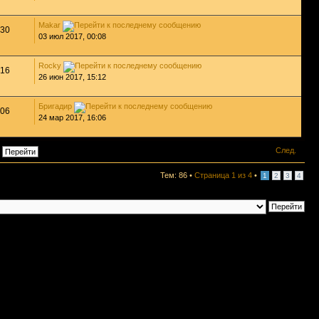
Makar
30
03 июл 2017, 00:08
Rocky
16
26 июн 2017, 15:12
Бригадир
06
24 мар 2017, 16:06
След.
Тем: 86 •
Страница
1
из
4
•
1
2
3
4