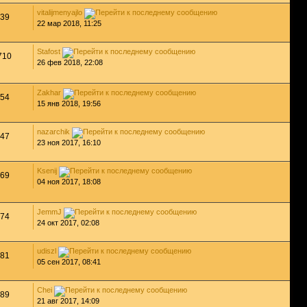
vitalijmenyajlo
39
22 мар 2018, 11:25
Stafost
710
26 фев 2018, 22:08
Zakhar
54
15 янв 2018, 19:56
nazarchik
47
23 ноя 2017, 16:10
Ksenij
69
04 ноя 2017, 18:08
JemmJ
74
24 окт 2017, 02:08
udiszl
81
05 сен 2017, 08:41
Chei
89
21 авг 2017, 14:09