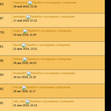
Happystroy
83
29 май 2019, 21:42
petropetro
87
17 май 2019, 07:22
Evgen1
703
10 апр 2019, 11:04
Митя5
61
22 фев 2019, 13:21
Mafuka
06
28 дек 2018, 04:23
Ruslan007
93
18 окт 2018, 21:15
PoLina
82
28 авг 2018, 11:17
olek_inter
91
21 июн 2018, 15:13