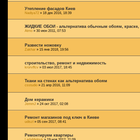
Утепление фасадов Киев
Nadiya72
» 18 дек 2016, 18:39
ЖИДКИЕ ОБОИ - альтернатива обычным обоям, краске,
Atmo
» 30 июн 2011, 07:53
Развести ножовку
Zakhar
» 15 янв 2018, 19:56
строительство, ремонт и недвижимость
krorvffcv
» 03 июл 2017, 18:45
Ткани на стенах как альтернатива обоям
csstudio
» 21 апр 2016, 11:09
Дом керамики
JemmJ
» 24 окт 2017, 02:08
Ремонт магазинов под ключ в Киеве
udiszl
» 05 сен 2017, 08:41
Ремонтируем квартиры
LadaMelnyk
» 19 ноя 2012, 11:09