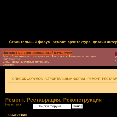
Строительный форум, ремонт, архитектура, дизайн инте
Интернет-магазин венецианской штукатурки
В
Купить Декоративные, Венецианские, Фактурные и Фасадные штукатурки.
С
Инструменты.
ш
СУПЕР цены на элитные материалы!
Спешите!
СПИСОК ФОРУМОВ
‹
СТРОИТЕЛЬНЫЙ ФОРУМ
‹
РЕМОНТ. РЕСТАВ
Ремонт. Реставрация. Реконструкция
Новая тема
ОБЪЯВЛЕНИЯ