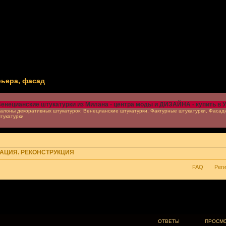
рьера, фасад
енецианские штукатурки из Милана - центра моды и ДИЗАЙНА - купить в 
алоны декоративных штукатурок: Венецианские штукатурки, Фактурные штукатурки, Фасад
тукатурки
РАЦИЯ. РЕКОНСТРУКЦИЯ
FAQ
Рег
ОТВЕТЫ
ПРОСМ