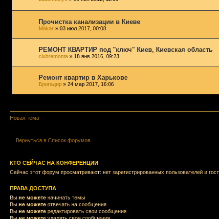
Прочистка канализации в Киеве
Makar
» 03 июл 2017, 00:08
РЕМОНТ КВАРТИР под "ключ" Киев, Киевская область
clubremonta
» 18 янв 2016, 09:23
Ремонт квартир в Харькове
Бригадир
» 24 мар 2017, 16:06
Показать темы за:
Новая тема
Вернуться в Список форумов
КТО СЕЙЧАС НА КОНФЕРЕНЦИИ
Сейчас этот форум просматривают: нет зарегистрированных пользователей и гост
ПРАВА ДОСТУПА
Вы
не можете
начинать темы
Вы
не можете
отвечать на сообщения
Вы
не можете
редактировать свои сообщения
Вы
не можете
удалять свои сообщения