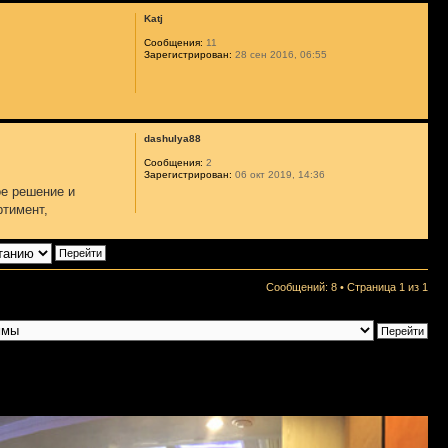
Katj
Сообщения:
11
Зарегистрирован:
28 сен 2016, 06:55
dashulya88
Сообщения:
2
Зарегистрирован:
06 окт 2019, 14:36
ое решение и
ртимент,
Сообщений: 8 • Страница
1
из
1