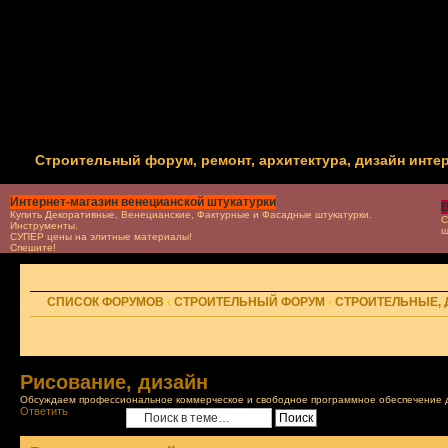
Строительный форум, ремонт, архитектура, дизайн инте
Интернет-магазин венецианской штукатурки
В
Купить Декоративные, Венецианские, Фактурные и Фасадные штукатурки.
С
Инструменты.
ш
СУПЕР цены на элитные материалы!
Спешите!
СПИСОК ФОРУМОВ
‹
СТРОИТЕЛЬНЫЙ ФОРУМ
‹
СТРОИТЕЛЬНЫЕ,
Рисование, дизайн
Обсуждаем профессиональное коммерческое и свободное программное обеспечение дл
Ответить