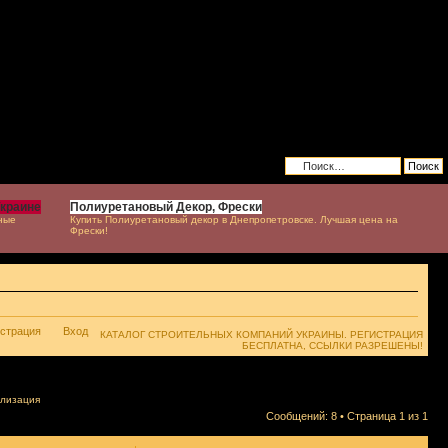
Украине
Полиуретановый Декор, Фрески
ные
Купить Полиуретановый декор в Днепропетровске. Лучшая цена на
Фрески!
истрация
Вход
КАТАЛОГ СТРОИТЕЛЬНЫХ КОМПАНИЙ УКРАИНЫ. РЕГИСТРАЦИЯ
БЕСПЛАТНА, ССЫЛКИ РАЗРЕШЕНЫ!
ализация
Сообщений: 8 • Страница
1
из
1