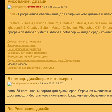
Рисование, дизайн
Архитектор
» 18 мар 2010, 11:45
Corel -
Программное обеспечение для графического дизайна и илл
Creative Suite® 4,Design Premium, Creative Suite® 4, Design Premium
ightroom® 2, Creative Suite 4 Master Collection, Photoshop CS4 Ex
програм от Adobe Systems. Adobe Photoshop — лидер среди комме
Декоративная штукатурка
Фасадная штукатурка
Венецианская штукатурка
Микроцемент Бетон Травертин
Фото декоративной штукатурки
Видео нанесения декоративной штукатурки. Видеоуроки
Мастер-классы
Декоративные штукатурки, Фактуры
В помощь дизайнерам интерьеров
bassada
» 19 янв 2012, 15:47
portal-3d.com - новый портал для дизайнеров. Огромная библиотека
доступно для бесплатного скачивания. Ежедневные обновления и п
Re: Рисование, дизайн