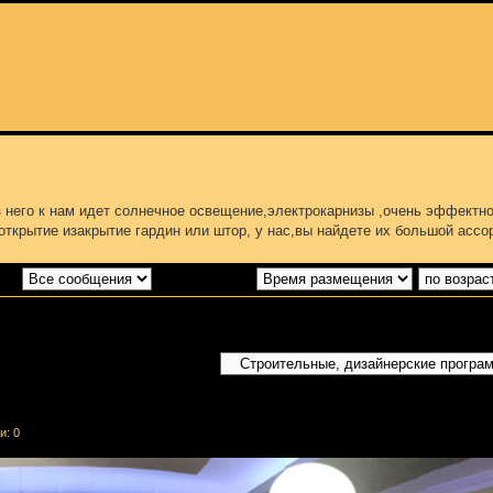
 него к нам идет солнечное освещение,электрокарнизы ,очень эффектн
ткрытие изакрытие гардин или штор, у нас,вы найдете их большой ассо
 за:
Поле сортировки
Перейти:
и: 0