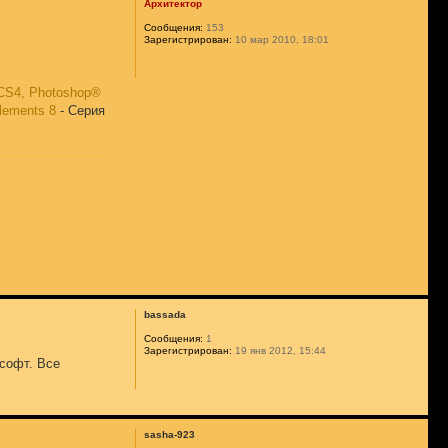
Архитектор
Сообщения:
153
Зарегистрирован:
10 мар 2010, 18:01
® CS4, Photoshop®
lements 8
- Серия
bassada
Сообщения:
1
Зарегистрирован:
19 янв 2012, 15:44
 софт. Все
sasha-923