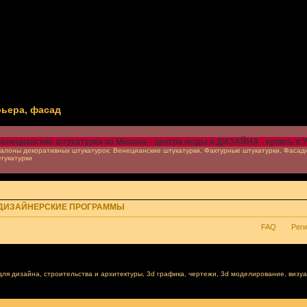
рьера, фасад
енецианские штукатурки из Милана - центра моды и ДИЗАЙНА - купить в 
алоны декоративных штукатурок: Венецианские штукатурки, Фактурные штукатурки, Фасад
тукатурки
 ДИЗАЙНЕРСКИЕ ПРОГРАММЫ
FAQ
Рег
я дизайна, строительства и архитектуры, 3d графика, чертежи, 3d моделирование, визу