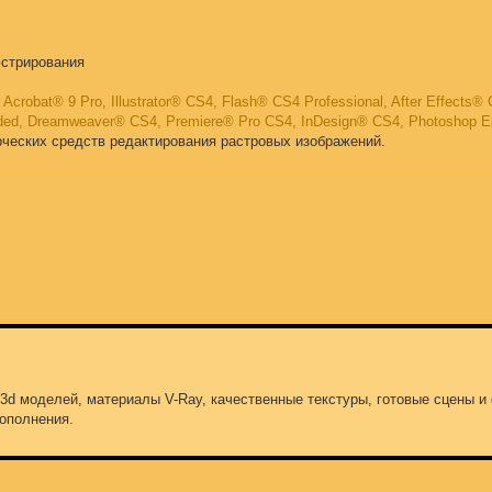
юстрирования
 Acrobat® 9 Pro, Illustrator® CS4, Flash® CS4 Professional, After Effects
tended, Dreamweaver® CS4, Premiere® Pro CS4, InDesign® CS4, Photoshop E
рческих средств редактирования растровых изображений.
 3d моделей, материалы V-Ray, качественные текстуры, готовые сцены и
ополнения.