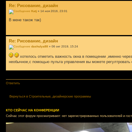
Re: Рисование, дизайн
Katj
» 14 ноя 2016, 23:01
В мене також так)
Re: Рисование, дизайн
dashulya88
» 06 окт 2019, 15:24
хотелось отметить важность окна в помещении ,именно через
необычное,с помощью пульта управления вы можете регултровать о
Показать сообщения
Ответить
Вернуться в Строительные, дизайнерские программы
КТО СЕЙЧАС НА КОНФЕРЕНЦИИ
Сейчас этот форум просматривают: нет зарегистрированных пользователей и гост