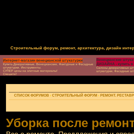
Строительный форум, ремонт, архитектура, дизайн инте
Венецианские штукат
Интернет-магазин венецианской штукатурки
ДИЗАЙНА - купить в
Купить Декоративные, Венецианские, Фактурные и Фасадные
штукатурки. Инструменты.
Салоны декоративных шту
СУПЕР цены на элитные материалы!
штукатурки, Фасадные шт
Спешите!
СПИСОК ФОРУМОВ
‹
СТРОИТЕЛЬНЫЙ ФОРУМ
‹
РЕМОНТ. РЕСТАВ
Уборка после ремон