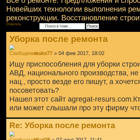
Все о ремонте. Предлложения и спрос
Новейших технологии выполнения рем
реконструкции. Восстановление строи
Ответить
Уборка после ремонта
maks77
» 04 фев 2017, 18:02
Ищу приспособления для уборки строи
АВД, национального производства, не 
нац., просто везде его пишут, а хочетс
посоветовать?
Нашел этот сайт agregat-resurs.com.Кт
или может слышали про эту фирму чт
Re: Уборка после ремонта
Vlad25
» 07 июл 2017, 11:41